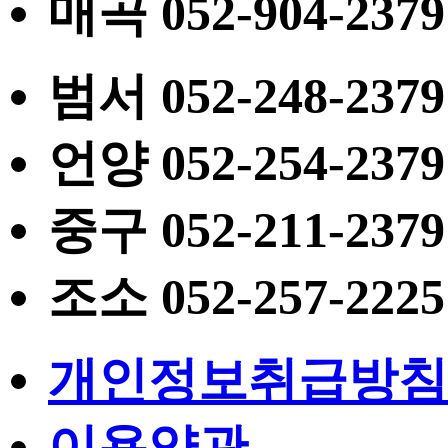
매곡
052
-904-2379
범서
052
-248-2379
언양
052
-254-2379
중구
052
-211-2379
조소
052
-257-2225
개인정보취급방침
이용약관