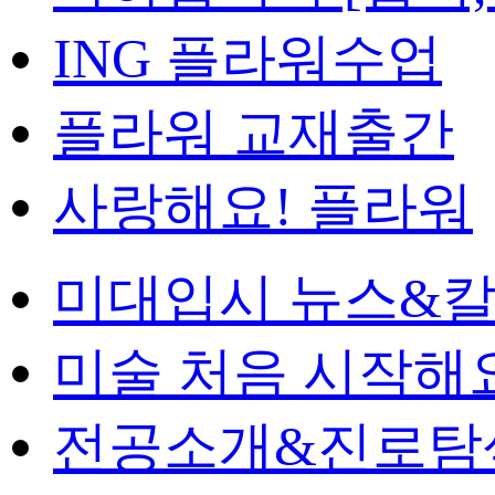
ING 플라워수업
플라워 교재출간
사랑해요! 플라워
미대입시 뉴스&
미술 처음 시작해
전공소개&진로탐