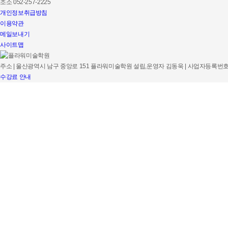
조소
052
-257-2225
개인정보취급방침
이용약관
메일보내기
사이트맵
주소 | 울산광역시 남구 중앙로 151 플라워미술학원
설립,운영자 김동욱 | 사업자등록번호 8
수강료 안내