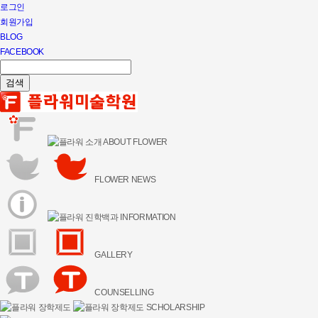
로그인
회원가입
BLOG
FACEBOOK
ABOUT FLOWER
FLOWER NEWS
INFORMATION
GALLERY
COUNSELLING
SCHOLARSHIP