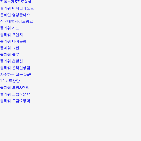
전공소개&진로탐색
플라워 디자인레포트
온라인 영상클래스
전국대학사이트링크
플라워 레드
플라워 오렌지
플라워 바이올렛
플라워 그린
플라워 블루
플라워 초컬릿
플라워 온라인상담
자주하는 질문 Q&A
1:1카톡상담
플라워 드림A 장학
플라워 드림B 장학
플라워 드림C 장학